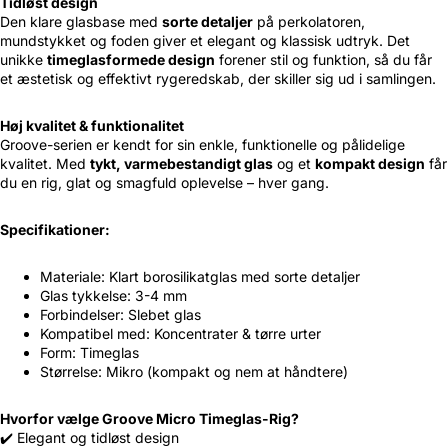
Tidløst design
Den klare glasbase med
sorte detaljer
på perkolatoren,
mundstykket og foden giver et elegant og klassisk udtryk. Det
unikke
timeglasformede design
forener stil og funktion, så du får
et æstetisk og effektivt rygeredskab, der skiller sig ud i samlingen.
Høj kvalitet & funktionalitet
Groove-serien er kendt for sin enkle, funktionelle og pålidelige
kvalitet. Med
tykt, varmebestandigt glas
og et
kompakt design
får
du en rig, glat og smagfuld oplevelse – hver gang.
Specifikationer:
Materiale: Klart borosilikatglas med sorte detaljer
Glas tykkelse: 3-4 mm
Forbindelser: Slebet glas
Kompatibel med: Koncentrater & tørre urter
Form: Timeglas
Størrelse: Mikro (kompakt og nem at håndtere)
Hvorfor vælge Groove Micro Timeglas-Rig?
✔️ Elegant og tidløst design