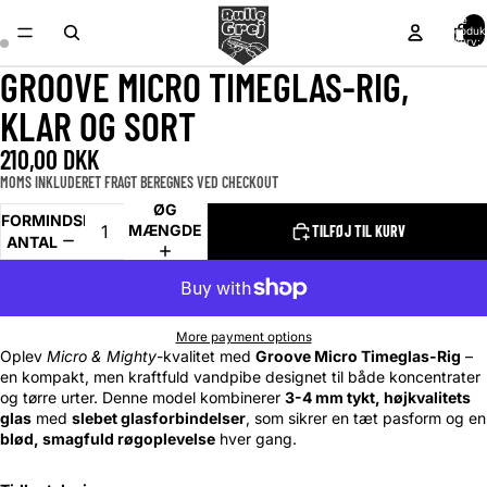
Alle
produk
i kurv: 
GROOVE MICRO TIMEGLAS-RIG,
KLAR OG SORT
210,00 DKK
MOMS INKLUDERET FRAGT BEREGNES VED CHECKOUT
ØG
FORMINDSK
MÆNGDE
TILFØJ TIL KURV
ANTAL
More payment options
Oplev
Micro & Mighty
-kvalitet med
Groove Micro Timeglas-Rig
–
en kompakt, men kraftfuld vandpibe designet til både koncentrater
og tørre urter. Denne model kombinerer
3-4 mm tykt, højkvalitets
glas
med
slebet glasforbindelser
, som sikrer en tæt pasform og en
blød, smagfuld røgoplevelse
hver gang.