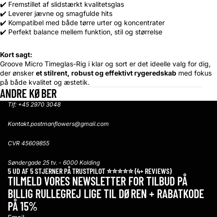
✔️ Fremstillet af slidstærkt kvalitetsglas
✔️ Leverer jævne og smagfulde hits
✔️ Kompatibel med både tørre urter og koncentrater
✔️ Perfekt balance mellem funktion, stil og størrelse
Kort sagt:
Groove Micro Timeglas-Rig i klar og sort er det ideelle valg for dig,
der ønsker
et stilrent, robust og effektivt rygeredskab
med fokus
på både kvalitet og æstetik.
ANDRE KØBER
Tlf: +45 2970 3048
Kontakt.postmanflowers@gmail.com
CVR 45609855
Søndergade 25 tv. - 6000 Kolding
5 UD AF 5 STJERNER PÅ
TRUSTPILOT
⭐️⭐️⭐️⭐️⭐️ (4+ REVIEWS)
TILMELD VORES NEWSLETTER FOR TILBUD PÅ
BILLIG RULLEGREJ LIGE TIL DØREN + RABATKODE
PÅ 15%