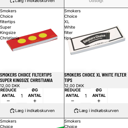
Læg i indkøbskurven
Udsolgt
Smokers
Smokers
Choice
Choice
filtertips
XL
Super
White
Kingsize
filter
Christiania
tips
SMOKERS CHOICE FILTERTIPS
SMOKERS CHOICE XL WHITE FILTER
SUPER KINGSIZE CHRISTIANIA
TIPS
12,00 DKK
12,00 DKK
REDUCER
ØG
REDUCER
ØG
ANTAL
ANTAL
ANTAL
ANTAL
Læg i indkøbskurven
Læg i indkøbskurven
Smokers
Smokers
Choice
Choice