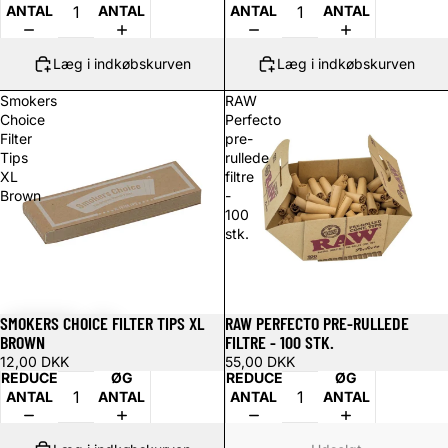
ANTAL
ANTAL
ANTAL
ANTAL
Læg i indkøbskurven
Læg i indkøbskurven
Smokers
RAW
Choice
Perfecto
Filter
pre-
Tips
rullede
XL
filtre
Brown
-
100
stk.
SMOKERS CHOICE FILTER TIPS XL
RAW PERFECTO PRE-RULLEDE
Udsolgt
BROWN
FILTRE - 100 STK.
12,00 DKK
55,00 DKK
REDUCER
ØG
REDUCER
ØG
ANTAL
ANTAL
ANTAL
ANTAL