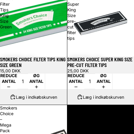
Filter
Super
Tips
King
King
Size
Size
pre-
Green
cut
filter
tips
SMOKERS CHOICE FILTER TIPS KING
SMOKERS CHOICE SUPER KING SIZE
SIZE GREEN
PRE-CUT FILTER TIPS
15,00 DKK
25,00 DKK
REDUCER
ØG
REDUCER
ØG
ANTAL
ANTAL
ANTAL
ANTAL
Læg i indkøbskurven
Læg i indkøbskurven
Smokers
Choice
–
Mega
Pack