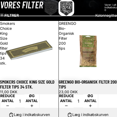
VORES
FILTER
Varer i alt 
indkøbsku
0
FILTRER
Kolonnegitte
Smokers
GREENGO
Choice
Bio-
King
Organisk
Size
Filter
Gold
200
filter
tips
tips
34
stk.
SMOKERS CHOICE KING SIZE GOLD
GREENGO BIO-ORGANISK FILTER 200
FILTER TIPS 34 STK.
TIPS
11,00 DKK
23,00 DKK
REDUCER
ØG
REDUCER
ØG
ANTAL
ANTAL
ANTAL
ANTAL
Læg i indkøbskurven
Læg i indkøbskurven