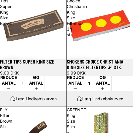
Tips
Choice
Super
Christiania
King
King
Size
Size
Brown
Filtertips
34
stk.
FILTER TIPS SUPER KING SIZE
SMOKERS CHOICE CHRISTIANIA
BROWN
KING SIZE FILTERTIPS 34 STK.
9,00 DKK
9,99 DKK
REDUCER
ØG
REDUCER
ØG
ANTAL
ANTAL
ANTAL
ANTAL
Læg i indkøbskurven
Læg i indkøbskurven
FLY
GREENGO
Filter
King
Brown
Size
Silk
Slim
+