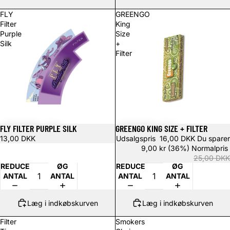
FLY
GREENGO
Filter
King
Purple
Size
Silk
+
Filter
FLY FILTER PURPLE SILK
GREENGO KING SIZE + FILTER
Udsalg
13,00 DKK
Udsalgspris
16,00 DKK
Du sparer
9,00 kr (36%)
Normalpris
25,00 DKK
REDUCER
ØG
REDUCER
ØG
ANTAL
ANTAL
ANTAL
ANTAL
Læg i indkøbskurven
Læg i indkøbskurven
Filter
Smokers