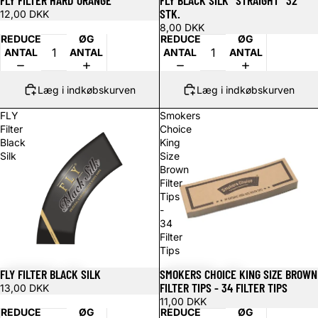
FLY FILTER HARD ORANGE
FLY BLACK SILK “STRAIGHT” 32
STK.
12,00 DKK
8,00 DKK
REDUCER
ØG
REDUCER
ØG
ANTAL
ANTAL
ANTAL
ANTAL
Læg i indkøbskurven
Læg i indkøbskurven
FLY
Smokers
Filter
Choice
Black
King
Silk
Size
Brown
Filter
Tips
-
34
Filter
Tips
FLY FILTER BLACK SILK
SMOKERS CHOICE KING SIZE BROWN
FILTER TIPS - 34 FILTER TIPS
13,00 DKK
11,00 DKK
REDUCER
ØG
REDUCER
ØG