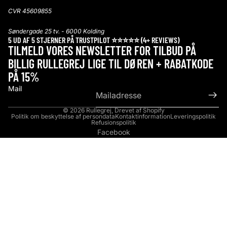
CVR 45609855
Søndergade 25 tv. - 6000 Kolding
5 UD AF 5 STJERNER PÅ
TRUSTPILOT
⭐️⭐️⭐️⭐️⭐️ (4+ REVIEWS)
TILMELD VORES NEWSLETTER FOR TILBUD PÅ
BILLIG RULLEGREJ LIGE TIL DØREN + RABATKODE
PÅ 15%
Mail
© 2026
Rullegrej
,
Drevet af Shopify
Politik om beskyttelse af persondata
Kontaktinformation
Leveringspolitik
Refusionspolitik
Facebook