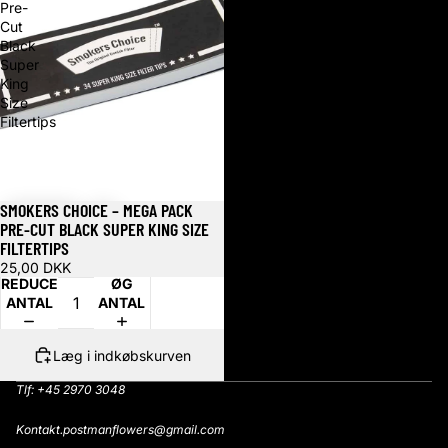
Pre-
Cut
Black
Super
King
Size
Filtertips
SMOKERS CHOICE – MEGA PACK
PRE-CUT BLACK SUPER KING SIZE
FILTERTIPS
25,00 DKK
REDUCER
ØG
ANTAL
ANTAL
Læg i indkøbskurven
Tlf: +45 2970 3048
Kontakt.postmanflowers@gmail.com